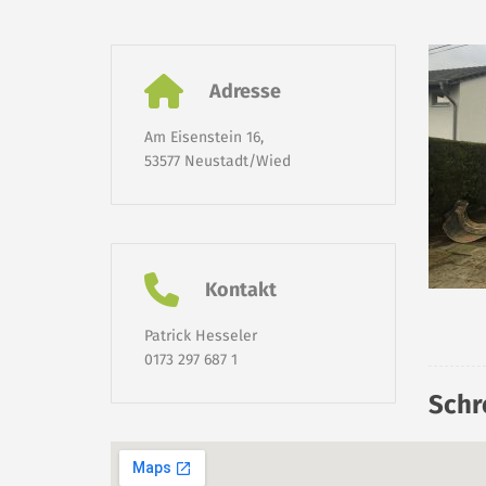
Adresse
Am Eisenstein 16,
53577 Neustadt/Wied
Kontakt
Patrick Hesseler
0173 297 687 1
Schr
Deine E-